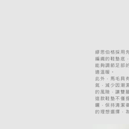
繆思伯格採用
編織的鞋墊底
能夠調節足部
適溫暖。
此外，馬毛具
氣，減少因潮
的風險，讓雙
這款鞋墊不僅
曬，保持清潔
的理想選擇，