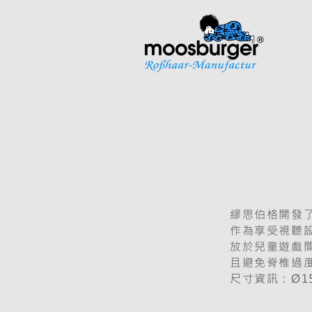
繆思伯格開發
作為享受視聽
放於兒童遊戲
且避免脊椎過
尺寸資訊：Ø15×