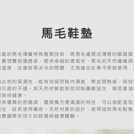
馬毛鞋墊
先進的馬毛彈簧特殊壓製技術，將馬毛處理成薄透的腳踏面
，實現雙倍通透感，提供卓越的透氣性。馬毛的天然纖維具
的溫度，改善容易冰冷的問題，尤其適合在寒冷季節使用，
有出色的吸濕性，能有效吸附鞋內濕氣，帶走悶熱感，保持
濕引起的不適。其天然材質能有效抑制黴菌滋生，降低香港
腳保持健康。
提供優異的舒適感，還具備方便清潔的特性，可以搭配溫和
衛生，延長使用壽命。天然材質的設計，使得這款馬毛鞋墊
為雙腳帶來持久的舒適與健康體驗。