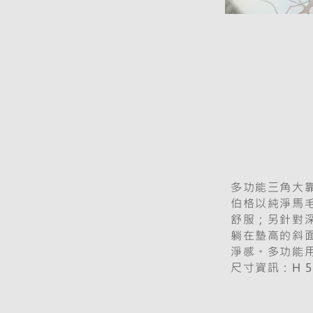
多功能三角大
伯格以純淨馬
舒服；另針對
躺在墊高的斜
淨感。多功能
尺寸資訊：H 56