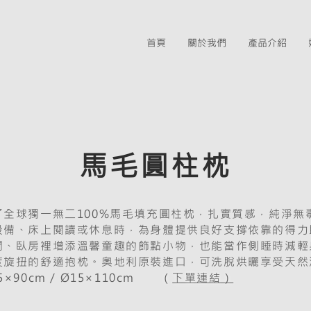
首頁
關於我們
產品介紹
馬毛圓柱枕
了全球獨一無二100%馬毛填充圓柱枕，扎實質感，純淨無
設備、床上閱讀或休息時，為身體提供良好支撐依靠的得力
間、臥房裡增添溫馨童趣的飾點小物，也能當作側睡時減輕
度旋扭的舒適抱枕。奧地利原裝進口，可洗脫烘曬享受天然
90cm / Ø15
×110cm
（
下單連結）