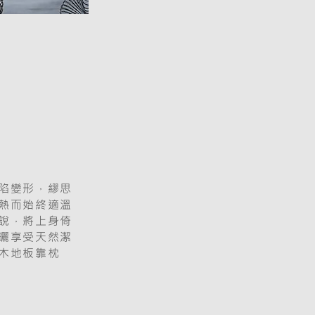
陷變形，繆思
熱而始終適溫
說，將上身倚
曬享受天然潔
木地板靠枕