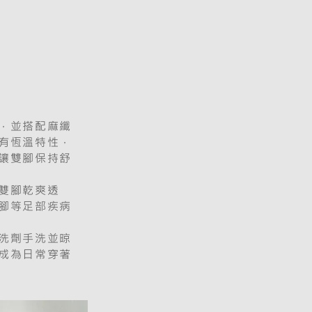
，並搭配麻纖
有恆溫特性，
讓雙腳保持舒
雙腳乾爽透
腳等足部疾病
洗劑手洗並晾
成為日常穿著