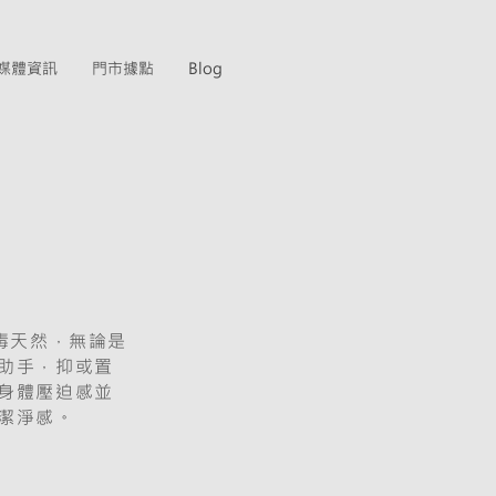
媒體資訊
門市據點
Blog
毒天然，無論是
助手，抑或置
身體壓迫感並
潔淨感。