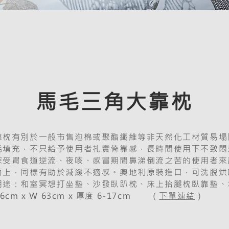
馬毛三角大靠枕
靠枕有別於一般市售泡棉或聚酯纖維等非天然化工材質易塌
毛填充，不只給予使用者扎實倚靠感，長時間使用下不致悶
深受胃食道逆流、夜咳、感冒期間鼻涕倒流之苦的使用者來
面上，同樣有助於減緩不適感。奧地利原裝進口，可洗脫烘
用途：和室冥想打坐墊、沙發臥趴枕、床上抬腿枕臥靠墊、
cm x W 63cm x 厚度 6-17cm
（
下單連結
）