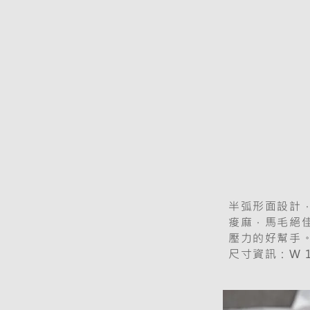
半弧形面設計
痠麻，馬毛絕
壓力的好幫手
尺寸資訊：W 19