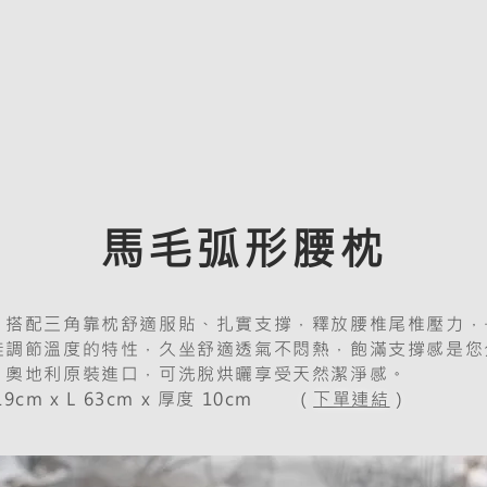
馬毛弧形腰枕
，搭配三角靠枕舒適服貼、扎實支撐，釋放腰椎尾椎壓力，
佳調節溫度的特性，久坐舒適透氣不悶熱，飽滿支撐感是您
。
奧地利原裝進口，可洗脫烘曬享受天然潔淨感。
cm x L 63cm x 厚度 10cm
（
下單連結
）