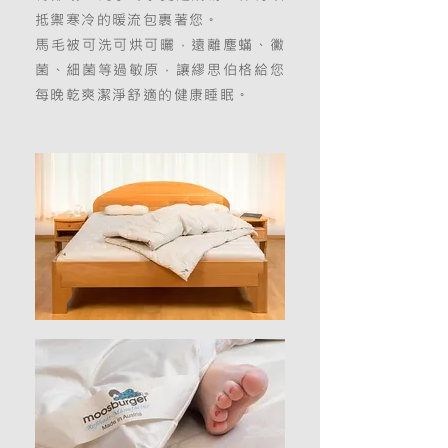
抵禦寒冷的暖流包裹著您。
馬毛被可洗可烘可曬，遠離塵蟎、黴
菌、細菌等過敏原，讓繆思伯格給您
每晚乾爽潔淨舒適的健康睡眠。