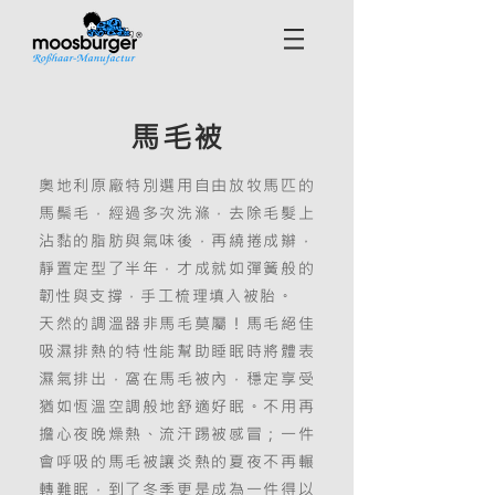
馬毛被
奧地利原廠特別選用自由放牧馬匹的
馬鬃毛，經過多次洗滌，去除毛髮上
沾黏的脂肪與氣味後，再繞捲成辮，
靜置定型了半年，才成就如彈簧般的
韌性與支撐，手工梳理填入被胎。
天然的調溫器非馬毛莫屬！馬毛絕佳
吸濕排熱的特性能幫助睡眠時將體表
濕氣排出，窩在馬毛被內，穩定享受
猶如恆溫空調般地舒適好眠。不用再
擔心夜晚燥熱、流汗踢被感冒；一件
會呼吸的馬毛被讓炎熱的夏夜不再輾
轉難眠，到了冬季更是成為一件得以