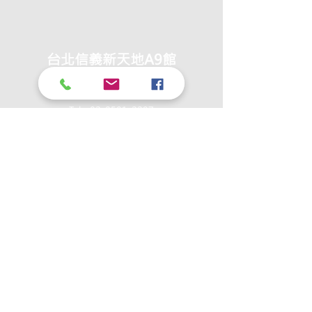
台北信義新天地A9館
B1 專櫃
Tel：02-8501-2297
地址：台北市信義區松壽路9號B1
​台北忠孝SOGO
9F 專櫃
Tel：02-8771-0158
地址：台北市大安區忠孝東路四段45號9F