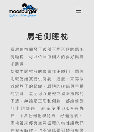
馬毛側睡枕
繆思伯格開發了數種不同形狀的馬毛
側睡枕，可以依照每個人的喜好與需
求選擇。
枕頭中間棍形的位置作正睡用，兩側
則較為結實提供側躺，這麼一來得以
減緩脖子的緊繃、肩膀的疼痛與手臂
的痠麻，甚至可以減輕或消除背部的
不適，無論是正睡和側躺，都能感到
無比的舒適，表布使用100%有機
棉，不含任何化學物質，舒適透氣。
馬毛帶來優良空氣循環的特性讓我們
在躺著時候，也不會感覺到頭部與頸