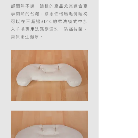
部悶熱不適，這樣的產品尤其適合夏
季悶熱的台灣，繆思伯格馬毛側睡枕
可以在不超過30°C的柔洗模式中加
入羊毛專用洗滌劑清洗，防蟎抗菌，
常保衛生潔淨。