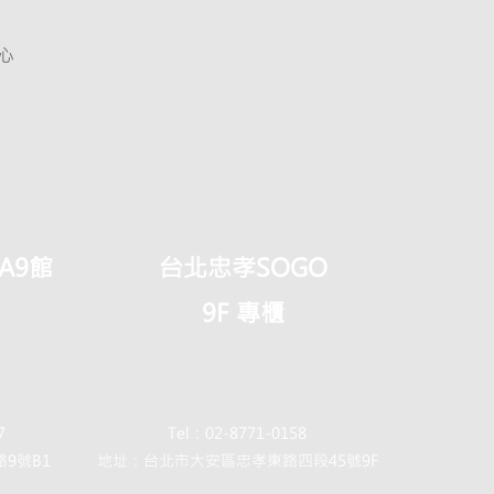
心
A9館
​台北忠孝SOGO
9F 專櫃
7
Tel：02-8771-0158
9號B1
地址：台北市大安區忠孝東路四段45號9F