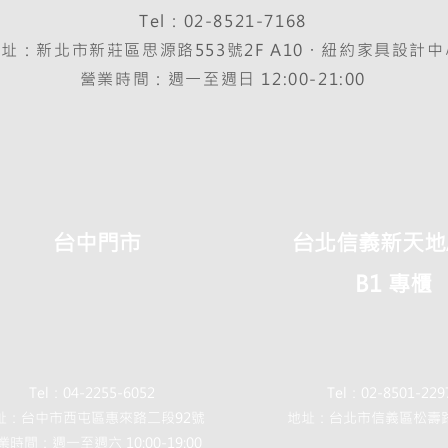
Tel：02-8521-7168
址：新北市新莊區思源路553號2F A10・紐約家具設計中
營業時間：週一至週日 12:00-21:00
台中門市
台北信義新天地
B1 專櫃
Tel：04-2255-6052
Tel：02-8501-229
址：台中市西屯區惠來路二段92號
地址：台北市信義區松壽路
業時間：週一至週六 10:00-19:00