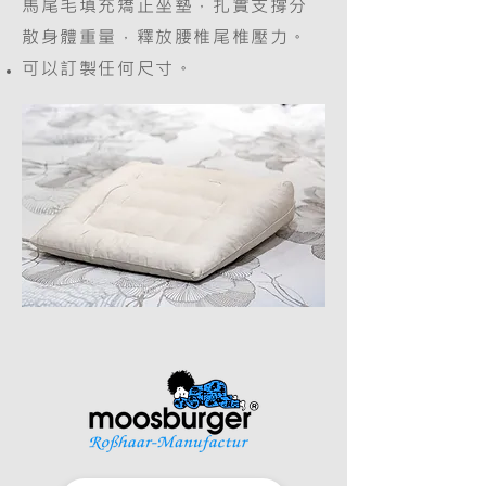
馬尾毛填充矯正坐墊，扎實支撐分
散身體重量，釋放腰椎尾椎壓力。
可以訂製任何尺寸。