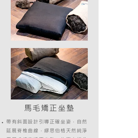
馬毛矯正坐墊
帶有斜面設計引導正確坐姿，自然
延展脊椎曲線，繆思伯格天然純淨